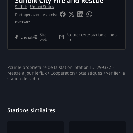
Suffolk City Fire and Rescue
Suffolk,
United States
er
Partager avec des amis:
emergency
on
ération
Site
Écoutez cette station en pop-
English
web
up
Pour le propriétaire de la station:
Station ID: 799322 •
Mettre à jour le flux
•
Coopération
• Statistiques •
Vérifier la
os
station de radio
ct
Stations similaires
ger
e