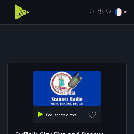
Skip
to
content
e
ue
mmandations
Écouter en direct