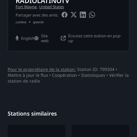
RADIOLATINOTV
Fort Wayne,
United States
er
Partager avec des amis:
cumbia
spanish
on
ération
Site
Écoutez cette station en pop-
English
web
up
Pour le propriétaire de la station:
Station ID: 799304 •
Mettre à jour le flux
•
Coopération
• Statistiques •
Vérifier la
os
station de radio
ct
Stations similaires
ger
e