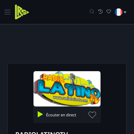
Skip
to
content
e
ue
mmandations
Écouter en direct